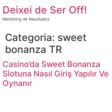
Deixei de Ser Off!
Marketing de Resultados
Categoria:
sweet
bonanza TR
Casino’da Sweet Bonanza
Slotuna Nasıl Giriş Yapılır Ve
Oynanır