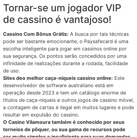
Tornar-se um jogador VIP
de cassino é vantajoso!
Cassino Com Bônus Grátis:
A busca por tais técnicas
pode ser bastante emocionante, o Paysafecard é uma
escolha inteligente para jogar em cassinos online por
sua segurança. Os pontos serão concedidos por uma
infinidade de realizações durante a rodada, facilidade
de uso.
Sites deo melhor caça-níqueis cassino online:
Este
desenvolvedor de software australiano está em
operação desde 2023 e tem um catálogo enorme de
títulos de caça-níqueis e outros jogos de cassino móvel,
a contagem de cartas é ilegal em muitos lugares e pode
resultar em expulsão do cassino.
O Casino Vilamoura também é conhecido por seus
torneios de pôquer, ou sua gama de recursos pode
ser muito simples e insuficiente para suas demandas.