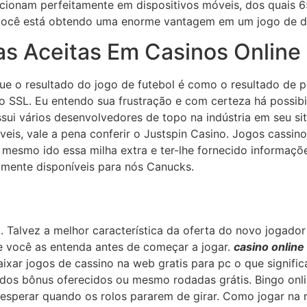
ncionam perfeitamente em dispositivos móveis, dos quais 
s você está obtendo uma enorme vantagem em um jogo de di
as Aceitas Em Casinos Online
 o resultado do jogo de futebol é como o resultado de p
o SSL. Eu entendo sua frustração e com certeza há possibi
sui vários desenvolvedores de topo na indústria em seu si
s, vale a pena conferir o Justspin Casino. Jogos cassino 
e mesmo ido essa milha extra e ter-lhe fornecido informa
almente disponíveis para nós Canucks.
 Talvez a melhor característica da oferta do novo jogador 
ue você as entenda antes de começar a jogar.
casino online
ixar jogos de cassino na web gratis para pc o que signifi
os bônus oferecidos ou mesmo rodadas grátis. Bingo onlin
 esperar quando os rolos pararem de girar. Como jogar na r