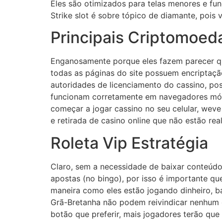
Eles são otimizados para telas menores e fu
Strike slot é sobre tópico de diamante, poi
Principais Criptomoed
Enganosamente porque eles fazem parecer que
todas as páginas do site possuem encriptaçã
autoridades de licenciamento do cassino, pos
funcionam corretamente em navegadores móvei
começar a jogar cassino no seu celular, wev
e retirada de casino online que não estão re
Roleta Vip Estratégia
Claro, sem a necessidade de baixar conteúdo.
apostas (no bingo), por isso é importante q
maneira como eles estão jogando dinheiro, ba
Grã-Bretanha não podem reivindicar nenhum d
botão que preferir, mais jogadores terão que