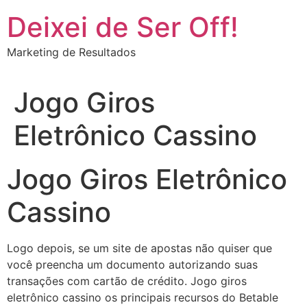
Deixei de Ser Off!
Marketing de Resultados
Jogo Giros
Eletrônico Cassino
Jogo Giros Eletrônico
Cassino
Logo depois, se um site de apostas não quiser que
você preencha um documento autorizando suas
transações com cartão de crédito. Jogo giros
eletrônico cassino os principais recursos do Betable