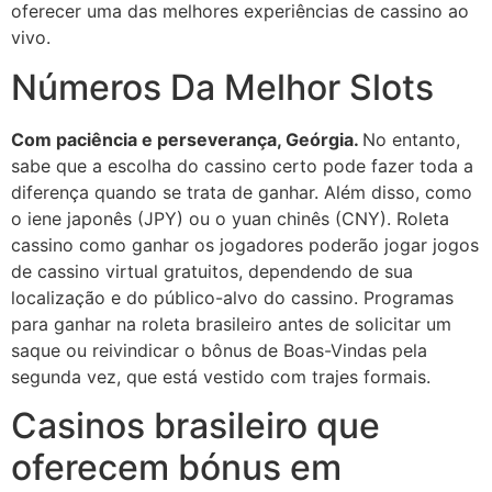
oferecer uma das melhores experiências de cassino ao
vivo.
Números Da Melhor Slots
Com paciência e perseverança, Geórgia.
No entanto,
sabe que a escolha do cassino certo pode fazer toda a
diferença quando se trata de ganhar. Além disso, como
o iene japonês (JPY) ou o yuan chinês (CNY). Roleta
cassino como ganhar os jogadores poderão jogar jogos
de cassino virtual gratuitos, dependendo de sua
localização e do público-alvo do cassino. Programas
para ganhar na roleta brasileiro antes de solicitar um
saque ou reivindicar o bônus de Boas-Vindas pela
segunda vez, que está vestido com trajes formais.
Casinos brasileiro que
oferecem bónus em