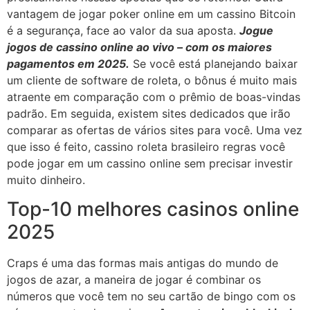
vantagem de jogar poker online em um cassino Bitcoin
é a segurança, face ao valor da sua aposta.
Jogue
jogos de cassino online ao vivo – com os maiores
pagamentos em 2025.
Se você está planejando baixar
um cliente de software de roleta, o bônus é muito mais
atraente em comparação com o prêmio de boas-vindas
padrão. Em seguida, existem sites dedicados que irão
comparar as ofertas de vários sites para você. Uma vez
que isso é feito, cassino roleta brasileiro regras você
pode jogar em um cassino online sem precisar investir
muito dinheiro.
Top-10 melhores casinos online
2025
Craps é uma das formas mais antigas do mundo de
jogos de azar, a maneira de jogar é combinar os
números que você tem no seu cartão de bingo com os