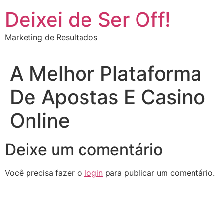
Deixei de Ser Off!
Marketing de Resultados
A Melhor Plataforma
De Apostas E Casino
Online
Deixe um comentário
Você precisa fazer o
login
para publicar um comentário.