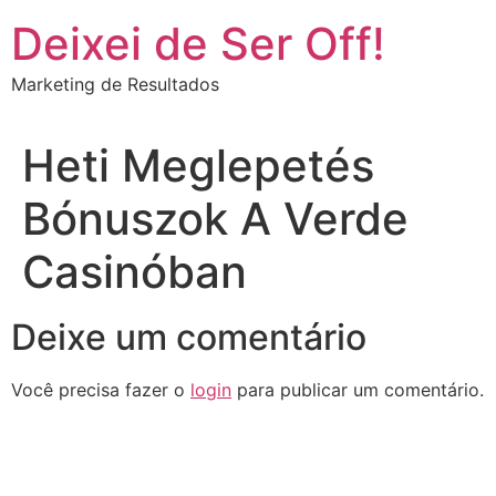
Deixei de Ser Off!
Marketing de Resultados
Heti Meglepetés
Bónuszok A Verde
Casinóban
Deixe um comentário
Você precisa fazer o
login
para publicar um comentário.